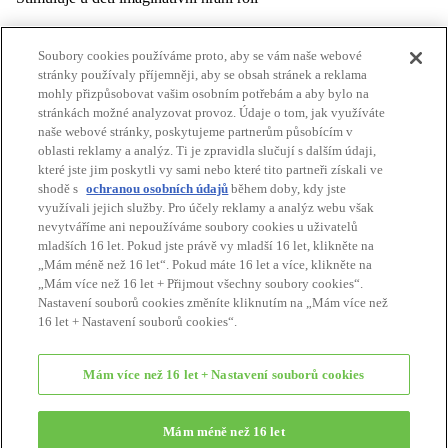
Kód :
5376
Soubory cookies používáme proto, aby se vám naše webové
Opustíte oficiální webové stránky Sylvanian Families a vstoupíte na
stránky používaly příjemněji, aby se obsah stránek a reklama
stránku poskytovatele
mohly přizpůsobovat vašim osobním potřebám a aby bylo na
stránkách možné analyzovat provoz. Údaje o tom, jak využíváte
Vrátit se
naše webové stránky, poskytujeme partnerům působícím v
Pokračovat
oblasti reklamy a analýz. Ti je zpravidla slučují s dalším údaji,
které jste jim poskytli vy sami nebo které tito partneři získali ve
Stránka katalogu
shodě s
ochranou osobních údajů
během doby, kdy jste
využívali jejich služby. Pro účely reklamy a analýz webu však
Zpět nahoru
nevytváříme ani nepoužíváme soubory cookies u uživatelů
DOMŮ
mladších 16 let. Pokud jste právě vy mladší 16 let, klikněte na
Obchod
„Mám méně než 16 let“. Pokud máte 16 let a více, klikněte na
Katalog
„Mám více než 16 let + Přijmout všechny soubory cookies“.
Pro rodiče
Nastavení souborů cookies změníte kliknutím na „Mám více než
Kontakt
16 let + Nastavení souborů cookies“.
O těchto stránkách
Pravidla ochrany osobních dat
Mám více než 16 let + Nastavení souborů cookies
Cookies
Nastavení souborů cookies
Mám méně než 16 let