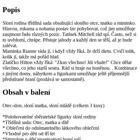
Popis
Sloní rodina třídílná sada obsahující sloního otce, matku a miminko.
Hlavou, rukama a nohama postav lze pohybovat, což jim umožňuje
zaujmout řadu různých pozic. Tatínek Mitchell rád spí. Často, než si
to uvědomí, chrápe. Pěstuje jahody a každý den se těší, až je bude
zalévat.
Maminka Rianne ráda jí, i když vždy říká, že drží dietu. Cvičí tolik,
kolik jí, takže má pořád hlad.
Zlatíčko Hilton vždy říká: "Zkus všechno! Jdi všude!" Chce dělat
všechno, co jeho starší sestra. Rád si hraje na honěnou. . Kombinace
s jinými domy, nábytkem a figurkami umožňuje ještě příjemnější
předstírané hraní (prodává se samostatně).
Obsah v balení
Otec-slon, sloní matka, sloní mládě (celkem 3 kusy)
*Polohovatelné sběratelské figurky sloní rodiny
*Třídílná sada: Otec, matka a dítě
* Oblečeni do odnímatelného látkového oblečení
*Vhodné pro děti od tří let
*Stimuluje u dětí imaginativní hraní rolí