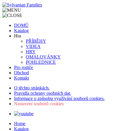
DOMŮ
Katalog
Hra
PŘÍBĚHY
VIDEA
HRY
OMALOVÁNKY
POHLEDNICE
Pro rodiče
Obchod
Kontakt
O těchto stránkách.
Pravidla ochrany osobních dat.
Informace o způsobu využívání souborů cookies.
Nastavení souborů cookies
Home
Katalog