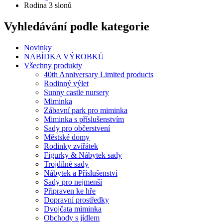
Rodina 3 slonů
Vyhledávání podle kategorie
Novinky
NABÍDKA VÝROBKŮ
Všechny produkty
40th Anniversary Limited products
Rodinný výlet
Sunny castle nursery
Miminka
Zábavní park pro miminka
Miminka s příslušenstvím
Sady pro občerstvení
Městské domy
Rodinky zvířátek
Figurky & Nábytek sady
Trojdílné sady
Nábytek a Příslušenství
Sady pro nejmenší
Připraven ke hře
Dopravní prostředky
Dvojčata miminka
Obchody s jídlem