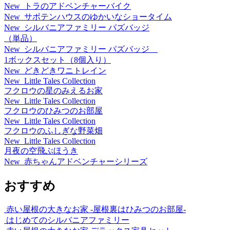
New
トラのアドベンチャーバイク
New
サボテンハウスのゆかいなショータイム
New
シルバニアファミリー パズバッジ
（単品）
New
シルバニアファミリー パズバッジ
1ボックスセット（8個入り）
New
どきどきワニトレイン
New
Little Tales Collection
フクロウの星のみえるお家
New
Little Tales Collection
フクロウのひみつのお部屋
New
Little Tales Collection
フクロウのふしぎな野菜畑
New
Little Tales Collection
月夜の空飛ぶほうき
New
赤ちゃんアドベンチャーシリーズ
おすすめ
赤い屋根の大きなお家 -屋根裏はひみつのお部屋-
はじめてのシルバニアファミリー