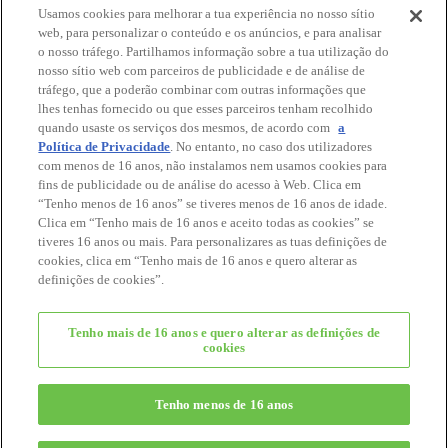
Usamos cookies para melhorar a tua experiência no nosso sítio
Casa na Árvore
web, para personalizar o conteúdo e os anúncios, e para analisar
Casa Três Histórias
o nosso tráfego. Partilhamos informação sobre a tua utilização do
New
A Minha Primeira Casa
nosso sítio web com parceiros de publicidade e de análise de
Casa de Madeira
tráfego, que a poderão combinar com outras informações que
Casa da Cidade com Luzes
lhes tenhas fornecido ou que esses parceiros tenham recolhido
New
Casa com Luzes
quando usaste os serviços dos mesmos, de acordo com
a
Política de Privacidade
. No entanto, no caso dos utilizadores
Catálogo
com menos de 16 anos, não instalamos nem usamos cookies para
Topo da Página
fins de publicidade ou de análise do acesso à Web. Clica em
“Tenho menos de 16 anos” se tiveres menos de 16 anos de idade.
Home
Clica em “Tenho mais de 16 anos e aceito todas as cookies” se
Loja
tiveres 16 anos ou mais. Para personalizares as tuas definições de
Catálogo
cookies, clica em “Tenho mais de 16 anos e quero alterar as
Para os pais
definições de cookies”.
Contato
Sobre este site
Tenho mais de 16 anos e quero alterar as definições de
Política de privacidade
cookies
Cookies
definições de cookies
Tenho menos de 16 anos
© EPOCH