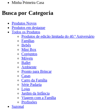
Minha Primeira Casa
Busca por Categoria
Produtos Novos
Produtos em destaque
Todos os Produtos
Produtos de edição limitada do 40.º Aniversário
Famílias
Bebês
Mini Box
Conjuntos
Móveis
Ballet
Ambiente
Pronto para Brincar
Casas
Carro da Família
Série Padaria
Lojas
Jardim da Infância
Viagem com a Família
Profissões
Sazonal