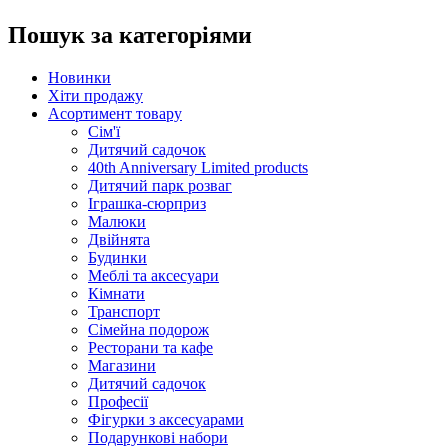
Пошук за категоріями
Новинки
Хіти продажу
Асортимент товару
Сім'ї
Дитячий садочок
40th Anniversary Limited products
Дитячий парк розваг
Іграшка-сюрприз
Малюки
Двійнята
Будинки
Меблі та аксесуари
Кімнати
Транспорт
Сімейна подорож
Ресторани та кафе
Магазини
Дитячий садочок
Професії
Фігурки з аксесуарами
Подарункові набори