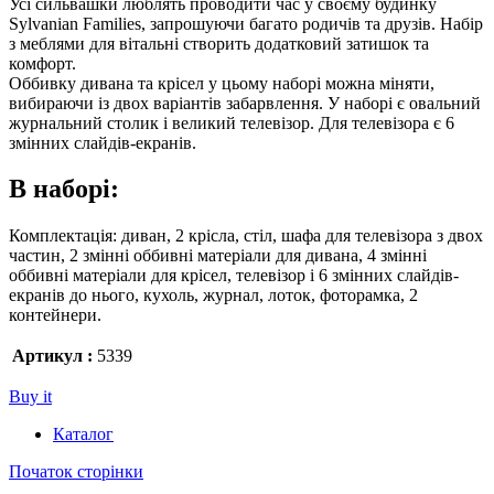
Усі сильвашки люблять проводити час у своєму будинку
Sylvanian Families, запрошуючи багато родичів та друзів. Набір
з меблями для вітальні створить додатковий затишок та
комфорт.
Оббивку дивана та крісел у цьому наборі можна міняти,
вибираючи із двох варіантів забарвлення. У наборі є овальний
журнальний столик і великий телевізор. Для телевізора є 6
змінних слайдів-екранів.
В наборі:
Комплектація: диван, 2 крісла, стіл, шафа для телевізора з двох
частин, 2 змінні оббивні матеріали для дивана, 4 змінні
оббивні матеріали для крісел, телевізор і 6 змінних слайдів-
екранів до нього, кухоль, журнал, лоток, фоторамка, 2
контейнери.
Артикул :
5339
Buy it
Каталог
Початок сторінки