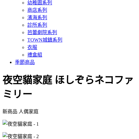
幼稚園系列
商店系列
濱海系列
診所系列
芭蕾劇院系列
TOWN城鎮系列
衣服
禮盒組
季節商品
夜空貓家庭
ほしぞらネコファ
ミリー
新商品
人偶家庭