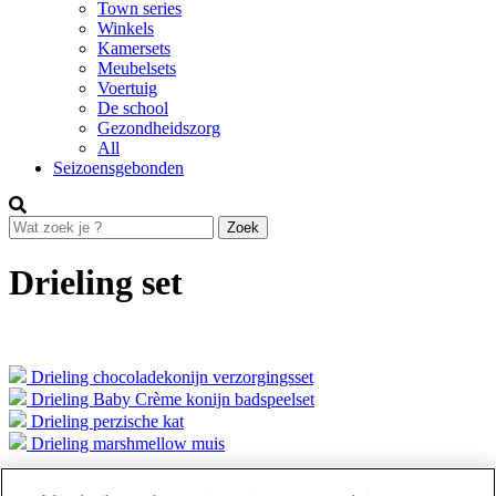
Town series
Winkels
Kamersets
Meubelsets
Voertuig
De school
Gezondheidszorg
All
Seizoensgebonden
Drieling set
Drieling chocoladekonijn verzorgingsset
Drieling Baby Crème konijn badspeelset
Drieling perzische kat
Drieling marshmellow muis
Meer