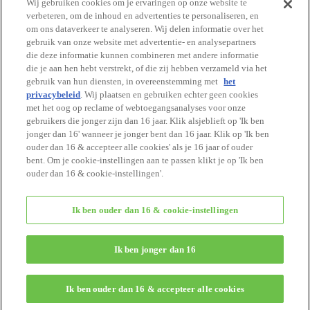
Wij gebruiken cookies om je ervaringen op onze website te
Cataloguspagina
verbeteren, om de inhoud en advertenties te personaliseren, en
om ons dataverkeer te analyseren. Wij delen informatie over het
gebruik van onze website met advertentie- en analysepartners
die deze informatie kunnen combineren met andere informatie
CATALOGUS
die je aan hen hebt verstrekt, of die zij hebben verzameld via het
gebruik van hun diensten, in overeenstemming met
het
Begin van pagina
privacybeleid
. Wij plaatsen en gebruiken echter geen cookies
HOME
met het oog op reclame of webtoegangsanalyses voor onze
waar te koop
gebruikers die jonger zijn dan 16 jaar. Klik alsjeblieft op 'Ik ben
Catalogus
jonger dan 16' wanneer je jonger bent dan 16 jaar. Klik op 'Ik ben
Voor ouders
ouder dan 16 & accepteer alle cookies' als je 16 jaar of ouder
Contact
bent. Om je cookie-instellingen aan te passen klikt je op 'Ik ben
ouder dan 16 & cookie-instellingen'.
Over deze website
Privacybeleid
Cookies
Ik ben ouder dan 16 & cookie-instellingen
cookie-instellingen
Ik ben jonger dan 16
© EPOCH
Ik ben ouder dan 16 & accepteer alle cookies
Change Region