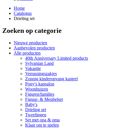
Home
Catalogus
Drieling set
Zoeken op categorie
Nieuwe producten
Aanbevolen producten
Alle producten
40th Anniversary Limited products
Sylvanian Land
Vakantie
Verrassingszakjes
Zonnig kinderopvang kasteel
Pony's kapsalon
Woonhuizen
Figuren/families
Figuur- & Meubelset
Baby's
Drieling set
Tweelingen
Set met opa & oma
Klaar om te spelen