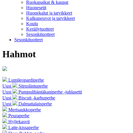
Ruokapaikat & kaupat
Huonesetit
Huonekalut ja tarvikkeet
Kulkuneuvot ja tarvikkeet
Koulu
Keräilytuotteet
Sesonkituotteet
Sesonkituotteet
Hahmot
Lumileopardiperhe
Uusi
Sitruslintuperhe
Uusi
Pumpulihäntäkaniperhe -juhlasetti
Uusi
Biscuit -karhuperhe
Uusi
Dalmatialaisperhe
Merisaukkoperhe
Peuraperhe
Hyljekasvit
Latte-kissaperhe