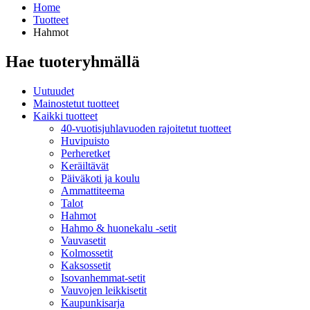
Home
Tuotteet
Hahmot
Hae tuoteryhmällä
Uutuudet
Mainostetut tuotteet
Kaikki tuotteet
40-vuotisjuhlavuoden rajoitetut tuotteet
Huvipuisto
Perheretket
Keräiltävät
Päiväkoti ja koulu
Ammattiteema
Talot
Hahmot
Hahmo & huonekalu -setit
Vauvasetit
Kolmossetit
Kaksossetit
Isovanhemmat-setit
Vauvojen leikkisetit
Kaupunkisarja