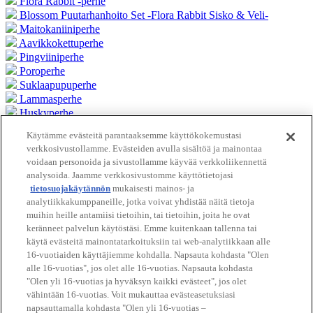
Flora Rabbit -perhe
Blossom Puutarhanhoito Set -Flora Rabbit Sisko & Veli-
Maitokaniiniperhe
Aavikkokettuperhe
Pingviiniperhe
Poroperhe
Suklaapupuperhe
Lammasperhe
Huskyperhe
Käytämme evästeitä parantaaksemme käyttökokemustasi
Lisää
verkkosivustollamme. Evästeiden avulla sisältöä ja mainontaa
voidaan personoida ja sivustollamme käyvää verkkoliikennettä
analysoida. Jaamme verkkosivustomme käyttötietojasi
Download Kuvasto
tietosuojakäytännön
mukaisesti mainos- ja
analytiikkakumppaneille, jotka voivat yhdistää näitä tietoja
Tuoteluettelo
muihin heille antamiisi tietoihin, tai tietoihin, joita he ovat
keränneet palvelun käytöstäsi. Emme kuitenkaan tallenna tai
Sivun ylös
käytä evästeitä mainontatarkoituksiin tai web-analytiikkaan alle
ETUSIVU
16-vuotiaiden käyttäjiemme kohdalla. Napsauta kohdasta "Olen
Jälleenmyyjät
alle 16-vuotias", jos olet alle 16-vuotias. Napsauta kohdasta
Tuotteet
"Olen yli 16-vuotias ja hyväksyn kaikki evästeet", jos olet
Vanhemmille
vähintään 16-vuotias. Voit mukauttaa evästeasetuksiasi
Yhteystiedot
napsauttamalla kohdasta "Olen yli 16-vuotias –