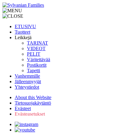
ETUSIVU
Tuotteet
Leikkejä
TARINAT
VIDEOT
PELIT
Väritettävää
Postikortit
Tapetti
Vanhemmille
Jälleenmyyjät
Yhteystiedot
About this Website
Tietosuojakäytäntö
Evästeet
Evästeasetukset