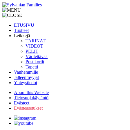
ETUSIVU
Tuotteet
Leikkejä
TARINAT
VIDEOT
PELIT
Väritettävää
Postikortit
Tapetti
Vanhemmille
Jälleenmyyjät
Yhteystiedot
About this Website
Tietosuojakäytäntö
Evästeet
Evästeasetukset