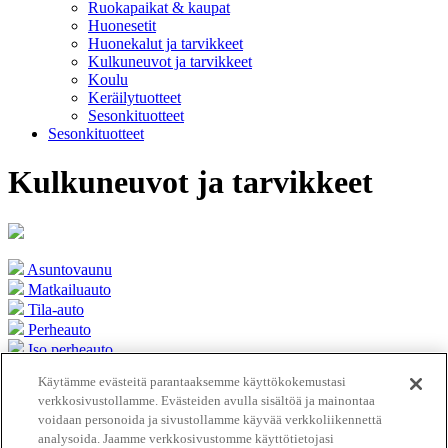
Ruokapaikat & kaupat
Huonesetit
Huonekalut ja tarvikkeet
Kulkuneuvot ja tarvikkeet
Koulu
Keräilytuotteet
Sesonkituotteet
Sesonkituotteet
Kulkuneuvot ja tarvikkeet
Asuntovaunu
Matkailuauto
Tila-auto
Perheauto
Iso perheauto
Käytämme evästeitä parantaaksemme käyttökokemustasi
Lisää
verkkosivustollamme. Evästeiden avulla sisältöä ja mainontaa
voidaan personoida ja sivustollamme käyvää verkkoliikennettä
analysoida. Jaamme verkkosivustomme käyttötietojasi