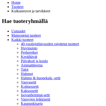
Home
Tuotteet
Kulkuneuvot ja tarvikkeet
Hae tuoteryhmällä
Uutuudet
Mainostetut tuotteet
Kaikki tuotteet
40-vuotisjuhlavuoden rajoitetut tuotteet
Huvipuisto
Perheretket
Keräiltävät
Päiväkoti ja koulu
Ammattiteema
Talot
Hahmot
Hahmo & huonekalu -setit
Vauvasetit
Kolmossetit
Kaksossetit
Isovanhemmat-setit
Vauvojen leikkisetit
Kaupunkisarja