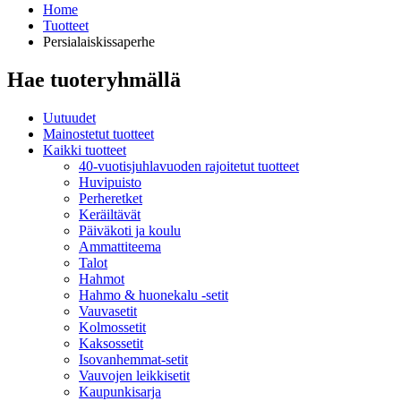
Home
Tuotteet
Persialaiskissaperhe
Hae tuoteryhmällä
Uutuudet
Mainostetut tuotteet
Kaikki tuotteet
40-vuotisjuhlavuoden rajoitetut tuotteet
Huvipuisto
Perheretket
Keräiltävät
Päiväkoti ja koulu
Ammattiteema
Talot
Hahmot
Hahmo & huonekalu -setit
Vauvasetit
Kolmossetit
Kaksossetit
Isovanhemmat-setit
Vauvojen leikkisetit
Kaupunkisarja