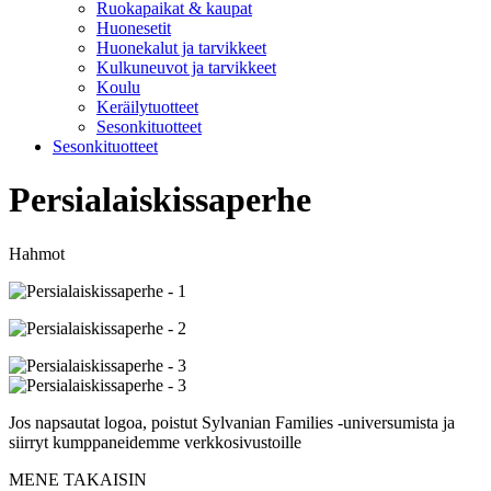
Ruokapaikat & kaupat
Huonesetit
Huonekalut ja tarvikkeet
Kulkuneuvot ja tarvikkeet
Koulu
Keräilytuotteet
Sesonkituotteet
Sesonkituotteet
Persialaiskissaperhe
Hahmot
Jos napsautat logoa, poistut Sylvanian Families -universumista ja
siirryt kumppaneidemme verkkosivustoille
MENE TAKAISIN