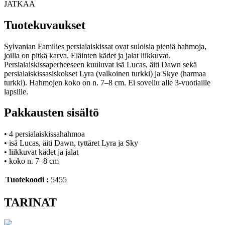
JATKAA
Tuotekuvaukset
Sylvanian Families persialaiskissat ovat suloisia pieniä hahmoja,
joilla on pitkä karva. Eläinten kädet ja jalat liikkuvat.
Persialaiskissaperheeseen kuuluvat isä Lucas, äiti Dawn sekä
persialaiskissasiskokset Lyra (valkoinen turkki) ja Skye (harmaa
turkki). Hahmojen koko on n. 7–8 cm. Ei sovellu alle 3-vuotiaille
lapsille.
Pakkausten sisältö
• 4 persialaiskissahahmoa
• isä Lucas, äiti Dawn, tyttäret Lyra ja Sky
• liikkuvat kädet ja jalat
• koko n. 7–8 cm
Tuotekoodi :
5455
TARINAT