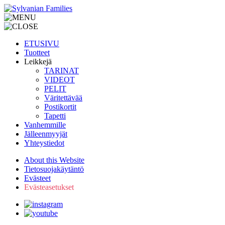
ETUSIVU
Tuotteet
Leikkejä
TARINAT
VIDEOT
PELIT
Väritettävää
Postikortit
Tapetti
Vanhemmille
Jälleenmyyjät
Yhteystiedot
About this Website
Tietosuojakäytäntö
Evästeet
Evästeasetukset