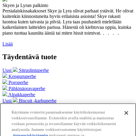
Skyen ja Lyran palkinto
Persialaiskissakaksoset Skye ja Lyra olivat parhaat ystävät. He olivat
kuitenkin kiinnostuneita hyvin erilaisista asioista! Skye rakasti
luontoa kuten taivasta ja pilviä. Lyra taas puuhasteli mielellään
kaikenlaisten laitteiden parissa. Hänestä oli kiehtovaa oppia, kuinka
piano tuottaa kauniita ääniä tai miten hissit toimivat.．．．．
Lisää
Täydentävä tuote
Uusi
Sitruslintuperhe
Kenguruperhe
Poroperhe
Pähkinäoravaperhe
Alpakkaperhe
Uusi
Biscuit -karhuperhe
Merisaukkoperhe
Käytämme evästeitä parantaaksemme käyttökokemustasi
Vuohiperhe
verkkosivustollamme. Evästeiden avulla sisältöä ja mainontaa
Tuoteluettelo
voidaan personoida ja sivustollamme käyvää verkkoliikennettä
analysoida. Jaamme verkkosivustomme käyttötietojasi
tietosuojakäytännön
mukaisesti mainos- ja